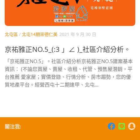
北屯區
/
北屯14期崇德仁美
2021 年 9 月 30 日
京祐雅正NO.5_(:3 」∠ )_社區介紹分析。
「京祐雅正NO.5」。社區介紹分析京祐雅正NO.5建案基本
資訊： (不論您買屋、賣屋、收租、代管、預售屋潛銷，平
台推薦 愛家屋；實價登錄、行情分析、房市趨勢，您的優
質地產平台。經營西屯十二期逢甲、北屯...
關注我: