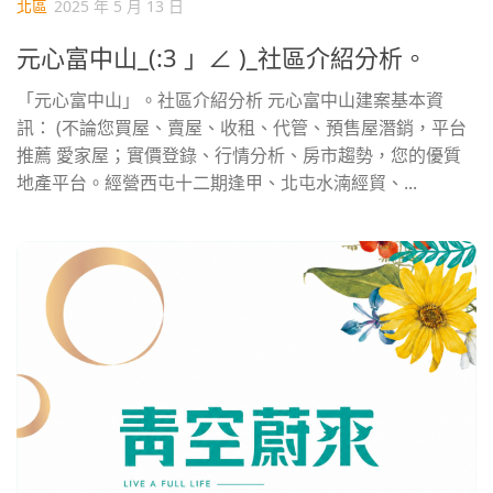
北區
2025 年 5 月 13 日
元心富中山_(:3 」∠ )_社區介紹分析。
「元心富中山」。社區介紹分析 元心富中山建案基本資
訊： (不論您買屋、賣屋、收租、代管、預售屋潛銷，平台
推薦 愛家屋；實價登錄、行情分析、房市趨勢，您的優質
地產平台。經營西屯十二期逢甲、北屯水湳經貿、...