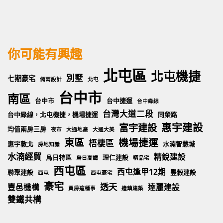
尋
你可能有興趣
北屯區
北屯機捷
別墅
七期豪宅
倆兩設計
北屯
台中市
南區
台中市
台中捷運
台中綠線
台灣大道二段
台中綠線，北屯機捷，機場捷運
同榮路
惠宇建設
富宇建設
均值兩房三房
夜市
大通地產
大通大美
東區
機場捷運
梧棲區
惠宇敦北
水湳智慧城
房地知識
水湳經貿
精銳建設
烏日特區
理仁建設
烏日高鐵
精品宅
西屯區
西屯逢甲12期
聯聚建設
豐穀建設
西屯
西屯豪宅
豪宅
透天
豐邑機構
達麗建設
買房這種事
造鎮建築
雙鐵共構