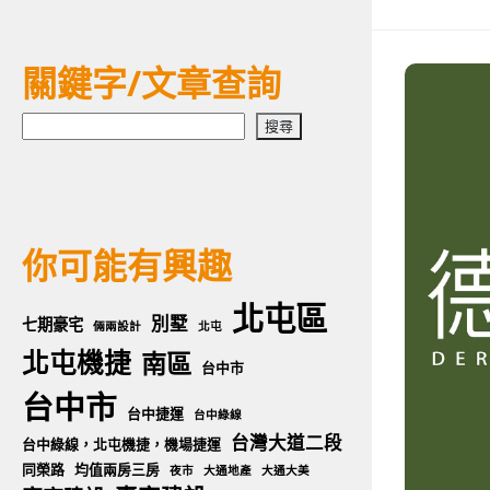
關鍵字/文章查詢
搜
搜尋
尋
你可能有興趣
北屯區
別墅
七期豪宅
倆兩設計
北屯
北屯機捷
南區
台中市
台中市
台中捷運
台中綠線
台灣大道二段
台中綠線，北屯機捷，機場捷運
同榮路
均值兩房三房
夜市
大通地產
大通大美