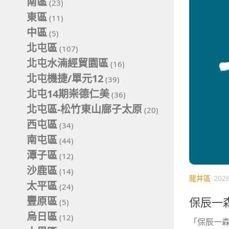
南區
(23)
東區
(11)
中區
(5)
北屯區
(107)
北屯水湳經貿園區
(16)
北屯機捷/單元12
(39)
北屯14期崇德仁美
(36)
北屯區-松竹東山廍子太原
(20)
西屯區
(34)
南屯區
(44)
潭子區
(12)
沙鹿區
(14)
龍井區
202
太平區
(24)
豐原區
保辰一森
(5)
烏日區
(12)
「保辰一森