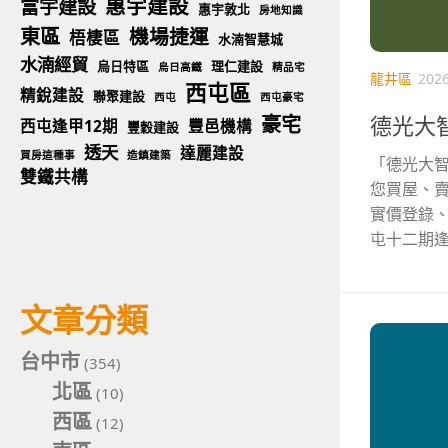
惠宇建設
富宇建設
惠宇敦北
房地知識
東區
機場捷運
梧棲區
水湳智慧城
水湳經貿
烏日特區
理仁建設
烏日高鐵
精品宅
龍井區
202
西屯區
精銳建設
聯聚建設
西屯
西屯豪宅
豪宅
德光大智
西屯逢甲12期
豐邑機構
豐穀建設
透天
達麗建設
買房這種事
造鎮建築
「德光大智
雙鐵共構
您買屋、賣
實價登錄
屯十二期逢
文章分類
台中市
(354)
北區
(10)
西區
(12)