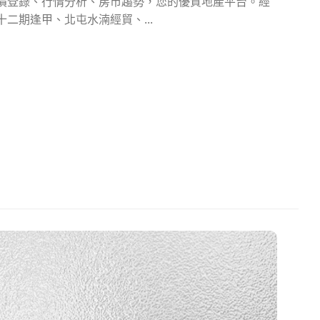
價登錄、行情分析、房市趨勢，您的優質地產平台。經
十二期逢甲、北屯水湳經貿、...