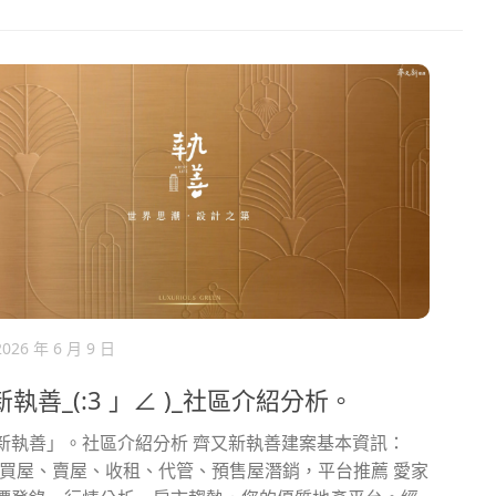
2026 年 6 月 9 日
執善_(:3 」∠ )_社區介紹分析。
新執善」。社區介紹分析 齊又新執善建案基本資訊：
您買屋、賣屋、收租、代管、預售屋潛銷，平台推薦 愛家