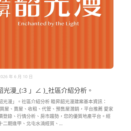
2026 年 6 月 10 日
光漫_(:3 」∠ )_社區介紹分析。
韶光漫」。社區介紹分析 睦昇韶光漫建案基本資訊：
您買屋、賣屋、收租、代管、預售屋潛銷，平台推薦 愛家
價登錄、行情分析、房市趨勢，您的優質地產平台。經
十二期逢甲、北屯水湳經貿、...