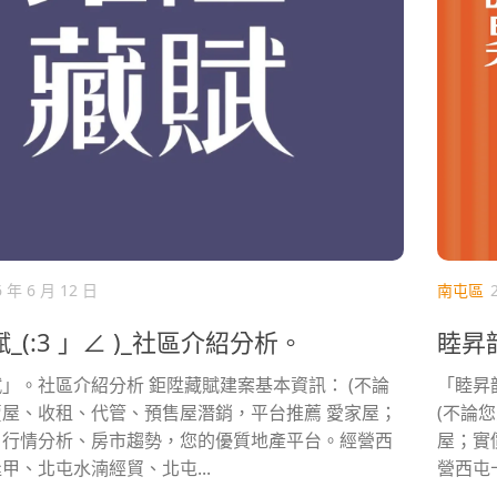
6 年 6 月 12 日
南屯區
_(:3 」∠ )_社區介紹分析。
睦昇韶
」。社區介紹分析 鉅陞藏賦建案基本資訊： (不論
「睦昇
屋、收租、代管、預售屋潛銷，平台推薦 愛家屋；
(不論
、行情分析、房市趨勢，您的優質地產平台。經營西
屋；實
甲、北屯水湳經貿、北屯...
營西屯