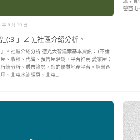
屋；實
營西屯
6 年 6 月 10 日
_(:3 」∠ )_社區介紹分析。
」。社區介紹分析 德光大智建案基本資訊： (不論
屋、收租、代管、預售屋潛銷，平台推薦 愛家屋；
、行情分析、房市趨勢，您的優質地產平台。經營西
甲、北屯水湳經貿、北屯...