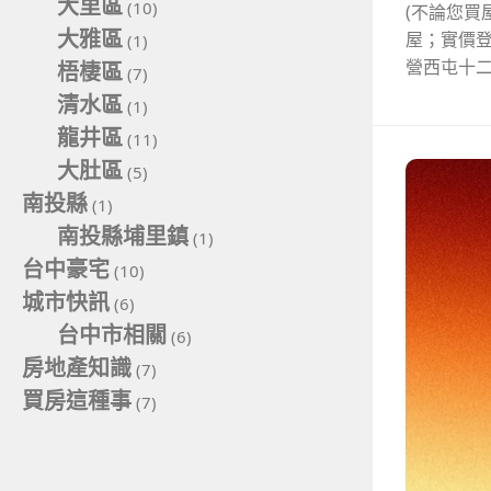
大里區
(10)
(不論您買
大雅區
屋；實價
(1)
營西屯十二
梧棲區
(7)
清水區
(1)
龍井區
(11)
大肚區
(5)
南投縣
(1)
南投縣埔里鎮
(1)
台中豪宅
(10)
城市快訊
(6)
台中市相關
(6)
房地產知識
(7)
買房這種事
(7)