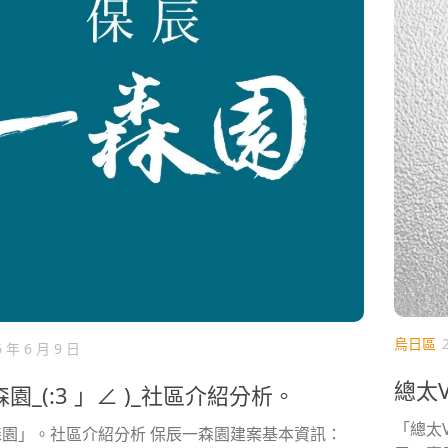
烏日區
6 年 6 月 9 日
總太V
園_(:3 」∠ )_社區介紹分析。
「總太
園」。社區介紹分析 保辰一森園建案基本資訊：