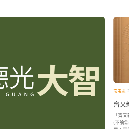
南屯區
齊又新
「齊又
(不論