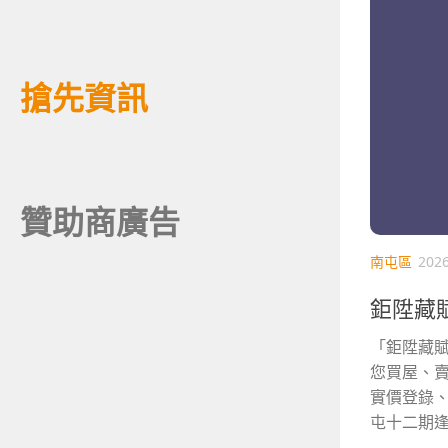
搶先資訊
贊助商廣告
南屯區
202
鉅陞藏賦
「鉅陞藏賦
您買屋、賣
實價登錄
屯十二期逢