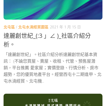
北屯區
/
北屯水湳經貿園區
2021 年 1 月 15 日
達麗創世紀_(:3 」∠ )_社區介紹分
析。
「達麗創世紀」。社區介紹分析達麗創世紀基本資
訊： (不論您買屋、賣屋、收租、代管、預售屋潛
銷，平台推薦 愛家屋；實價登錄、行情分析、房市
趨勢，您的優質地產平台。經營西屯十二期逢甲、北
屯水湳經貿、北屯機...