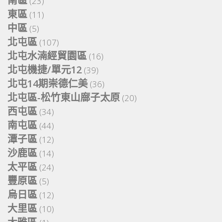
南區
(23)
東區
(11)
中區
(5)
北屯區
(107)
北屯水湳經貿園區
(16)
北屯機捷/單元12
(39)
北屯14期崇德仁美
(36)
北屯區-松竹東山廍子太原
(20)
西屯區
(34)
南屯區
(44)
潭子區
(12)
沙鹿區
(14)
太平區
(24)
豐原區
(5)
烏日區
(12)
大里區
(10)