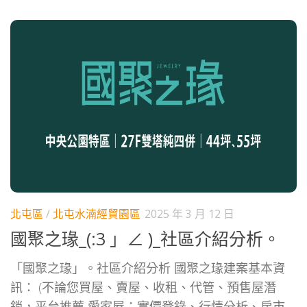
北屯區
/
北屯水湳經貿園區
2025 年 3 月 12 日
國聚之瑑_(:3 」∠ )_社區介紹分析。
「國聚之瑑」。社區介紹分析 國聚之瑑建案基本資
訊： (不論您買屋、賣屋、收租、代管、預售屋潛
銷，平台推薦 愛家屋；實價登錄、行情分析、房市