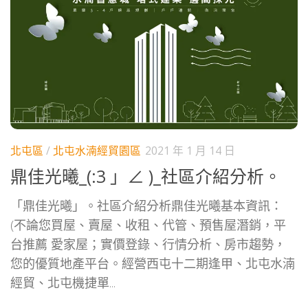
北屯區
/
北屯水湳經貿園區
2021 年 1 月 14 日
鼎佳光曦_(:3 」∠ )_社區介紹分析。
「鼎佳光曦」。社區介紹分析鼎佳光曦基本資訊：
(不論您買屋、賣屋、收租、代管、預售屋潛銷，平
台推薦 愛家屋；實價登錄、行情分析、房市趨勢，
您的優質地產平台。經營西屯十二期逢甲、北屯水湳
經貿、北屯機捷單...