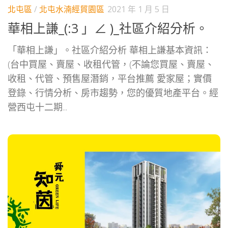
北屯區
/
北屯水湳經貿園區
2021 年 1 月 5 日
華相上謙_(:3 」∠ )_社區介紹分析。
「華相上謙」。社區介紹分析 華相上謙基本資訊：
(台中買屋、賣屋、收租代管，(不論您買屋、賣屋、
收租、代管、預售屋潛銷，平台推薦 愛家屋；實價
登錄、行情分析、房市趨勢，您的優質地產平台。經
營西屯十二期...