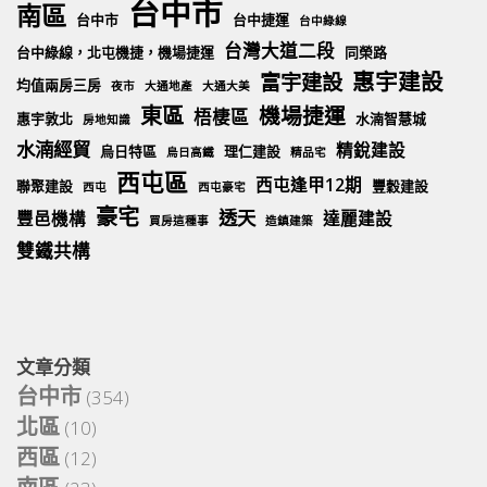
台中市
南區
台中市
台中捷運
台中綠線
台灣大道二段
台中綠線，北屯機捷，機場捷運
同榮路
惠宇建設
富宇建設
均值兩房三房
夜市
大通地產
大通大美
東區
機場捷運
梧棲區
惠宇敦北
水湳智慧城
房地知識
水湳經貿
精銳建設
烏日特區
理仁建設
烏日高鐵
精品宅
西屯區
西屯逢甲12期
聯聚建設
豐穀建設
西屯
西屯豪宅
豪宅
透天
豐邑機構
達麗建設
買房這種事
造鎮建築
雙鐵共構
文章分類
台中市
(354)
北區
(10)
西區
(12)