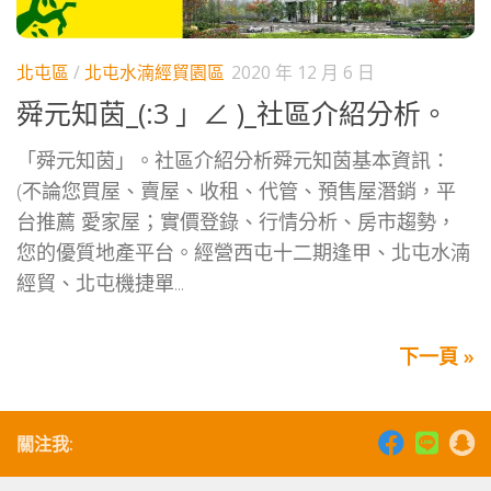
北屯區
/
北屯水湳經貿園區
2020 年 12 月 6 日
舜元知茵_(:3 」∠ )_社區介紹分析。
「舜元知茵」。社區介紹分析舜元知茵基本資訊：
(不論您買屋、賣屋、收租、代管、預售屋潛銷，平
台推薦 愛家屋；實價登錄、行情分析、房市趨勢，
您的優質地產平台。經營西屯十二期逢甲、北屯水湳
經貿、北屯機捷單...
下一頁 »
關注我: