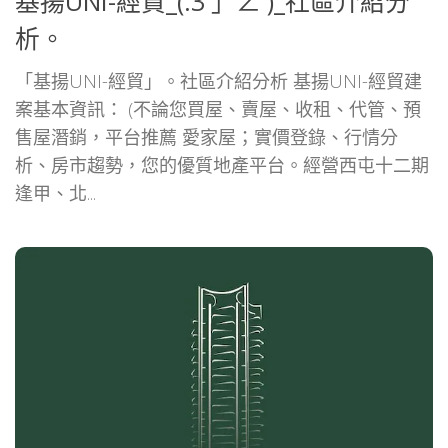
基揚UNI-經貿_(:3 」∠ )_社區介紹分
析。
「基揚UNI-經貿」。社區介紹分析 基揚UNI-經貿建
案基本資訊： (不論您買屋、賣屋、收租、代管、預
售屋潛銷，平台推薦 愛家屋；實價登錄、行情分
析、房市趨勢，您的優質地產平台。經營西屯十二期
逢甲、北...