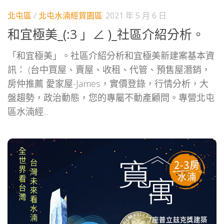
北屯區
/
北屯水湳經貿園區
2021 年 5 月 6 日
和宜極美_(:3 」∠ )_社區介紹分析。
「和宜極美」。社區介紹分析和宜極美新建案基本資
訊： (台中買屋、賣屋、收租、代管、預售屋潛銷，
房仲推薦 愛家屋-James，實價登錄，行情分析，大
盤趨勢，政治動態，您的專屬不動產顧問。專營北屯
區水湳經...