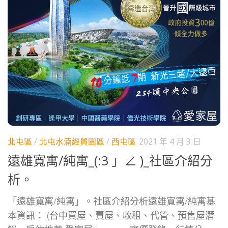
北屯區
/
北屯水湳經貿園區
/
西屯區
2021 年 4 月 3 日
遠雄寬寓/純寓_(:3 」∠ )_社區介紹分
析。
「遠雄寬寓/純寓」。社區介紹分析遠雄寬寓/純寓基
本資訊： (台中買屋、賣屋、收租、代管、預售屋潛