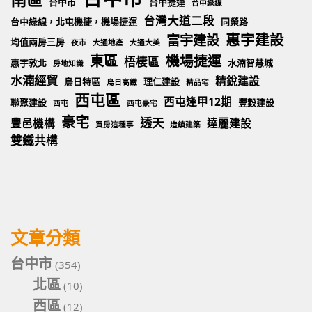
台中市
台中捷運
台中綠線
台灣大道二段
台中綠線，北屯機捷，機場捷運
同榮路
惠宇建設
富宇建設
均值兩房三房
夜市
大通地產
大通大美
東區
機場捷運
梧棲區
惠宇敦北
水湳智慧城
房地知識
水湳經貿
精銳建設
烏日特區
理仁建設
烏日高鐵
精品宅
西屯區
西屯逢甲12期
聯聚建設
豐穀建設
西屯
西屯豪宅
豪宅
透天
豐邑機構
達麗建設
買房這種事
造鎮建築
雙鐵共構
文章分類
台中市
(354)
北區
(10)
西區
(12)