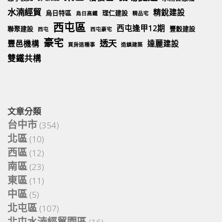
水湳經貿
精銳建設
烏日特區
理仁建設
烏日高鐵
精品宅
西屯區
西屯逢甲12期
聯聚建設
豐穀建設
西屯
西屯豪宅
豪宅
透天
豐邑機構
達麗建設
買房這種事
造鎮建築
雙鐵共構
文章分類
台中市
(354)
北區
(10)
西區
(12)
南區
(23)
東區
(11)
中區
(5)
北屯區
(107)
北屯水湳經貿園區