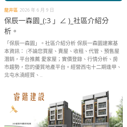
龍井區
2026 年 6 月 9 日
保辰一森園_(:3 」∠ )_社區介紹分
析。
「保辰一森園」。社區介紹分析 保辰一森園建案基
本資訊： (不論您買屋、賣屋、收租、代管、預售屋
潛銷，平台推薦 愛家屋；實價登錄、行情分析、房
市趨勢，您的優質地產平台。經營西屯十二期逢甲、
北屯水湳經貿、...