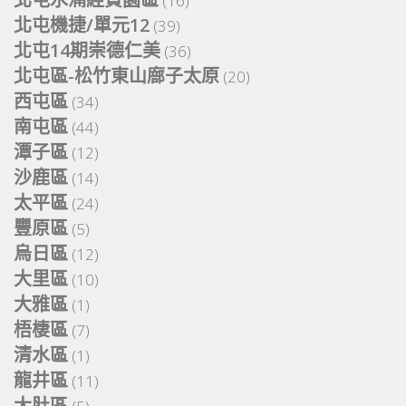
(16)
北屯機捷/單元12
(39)
北屯14期崇德仁美
(36)
北屯區-松竹東山廍子太原
(20)
西屯區
(34)
南屯區
(44)
潭子區
(12)
沙鹿區
(14)
太平區
(24)
豐原區
(5)
烏日區
(12)
大里區
(10)
大雅區
(1)
梧棲區
(7)
清水區
(1)
龍井區
(11)
大肚區