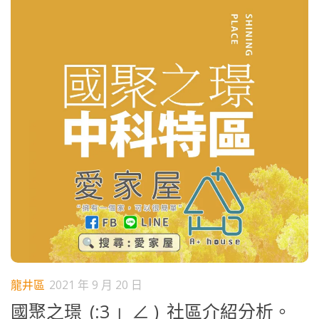
龍井區
2021 年 9 月 20 日
國聚之璟_(:3 」∠ )_社區介紹分析。