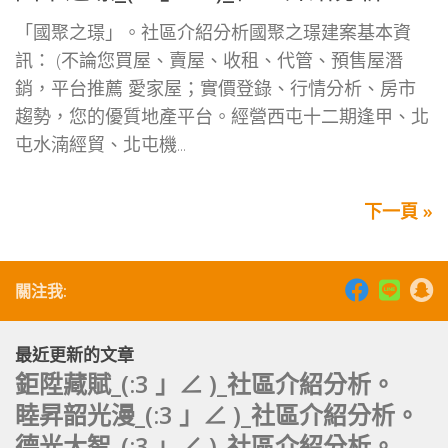
「國聚之璟」。社區介紹分析國聚之璟建案基本資
訊： (不論您買屋、賣屋、收租、代管、預售屋潛
銷，平台推薦 愛家屋；實價登錄、行情分析、房市
趨勢，您的優質地產平台。經營西屯十二期逢甲、北
屯水湳經貿、北屯機...
下一頁 »
關注我:
最近更新的文章
鉅陞藏賦_(:3 」∠ )_社區介紹分析。
睦昇韶光漫_(:3 」∠ )_社區介紹分析。
德光大智_(:3 」∠ )_社區介紹分析。