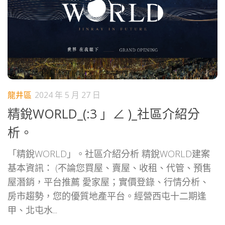
龍井區
2024 年 5 月 27 日
精銳WORLD_(:3 」∠ )_社區介紹分
析。
「精銳WORLD」。社區介紹分析 精銳WORLD建案
基本資訊： (不論您買屋、賣屋、收租、代管、預售
屋潛銷，平台推薦 愛家屋；實價登錄、行情分析、
房市趨勢，您的優質地產平台。經營西屯十二期逢
甲、北屯水...