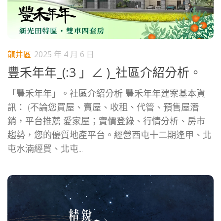
龍井區
2025 年 4 月 6 日
豐禾年年_(:3 」∠ )_社區介紹分析。
「豐禾年年」。社區介紹分析 豐禾年年建案基本資
訊： (不論您買屋、賣屋、收租、代管、預售屋潛
銷，平台推薦 愛家屋；實價登錄、行情分析、房市
趨勢，您的優質地產平台。經營西屯十二期逢甲、北
屯水湳經貿、北屯...