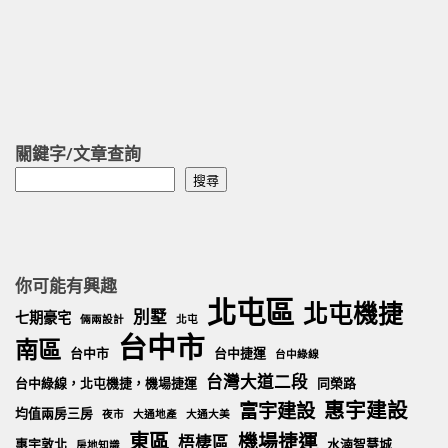
關鍵字/文章查詢
搜
搜尋
尋
你可能有興趣
北屯區
北屯機捷
別墅
七期豪宅
倆兩設計
北屯
台中市
南區
台中市
台中捷運
台中綠線
台灣大道二段
台中綠線，北屯機捷，機場捷運
同榮路
惠宇建設
富宇建設
均值兩房三房
夜市
大通地產
大通大美
東區
機場捷運
梧棲區
惠宇敦北
水湳智慧城
房地知識