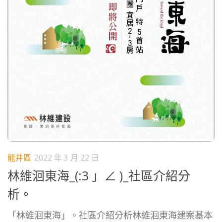
龍井區
2022 年 3 月 22 日
林維洄東海_(:3 」∠ )_社區介紹分
析。
「林維洄東海」。社區介紹分析林維洄東海建案基本