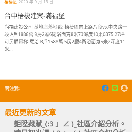
梧棲區
2020 年 9 月 15 日
台中梧棲建案-滿福堡
尚揚建設公司 基地座落地點: 梧棲區向上路八段vs.中央路一
段 A戶1888萬 9房2廳6衛浴面寬8米73深度10米0375.27坪
可另購電梯-意洽 B戶1588萬 5房2廳4衛浴面寬5米2深度11
米...
關注我:
最近更新的文章
鉅陞藏賦_(:3 」∠ )_社區介紹分析。