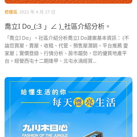
梧棲區
2022 年 4 月 27 日
喬立I Do_(:3 」∠ )_社區介紹分析。
「喬立I Do」。社區介紹分析喬立I Do建案基本資訊： (不
論您買屋、賣屋、收租、代管、預售屋潛銷，平台推薦 愛
家屋；實價登錄、行情分析、房市趨勢，您的優質地產平
台。經營西屯十二期逢甲、北屯水湳經貿...