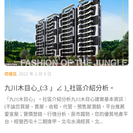
梧棲區
2022 年 2 月 9 日
九川木目心_(:3 」∠ )_社區介紹分析。
「九川木目心」。社區介紹分析九川木目心建案基本資訊：
(不論您買屋、賣屋、收租、代管、預售屋潛銷，平台推薦
愛家屋；實價登錄、行情分析、房市趨勢，您的優質地產平
台。經營西屯十二期逢甲、北屯水湳經貿、北...