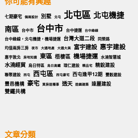
你可能有興趣
北屯區
北屯機捷
別墅
七期豪宅
倆兩設計
北屯
台中市
南區
台中市
台中捷運
台中綠線
台灣大道二段
台中綠線，北屯機捷，機場捷運
同榮路
惠宇建設
富宇建設
均值兩房三房
夜市
大通地產
大通大美
東區
機場捷運
梧棲區
惠宇敦北
水湳智慧城
房地知識
水湳經貿
精銳建設
烏日特區
理仁建設
烏日高鐵
精品宅
西屯區
西屯逢甲12期
聯聚建設
豐穀建設
西屯
西屯豪宅
豪宅
透天
豐邑機構
達麗建設
買房這種事
造鎮建築
雙鐵共構
文章分類