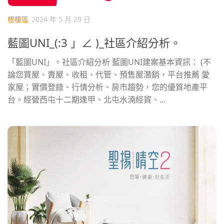
梧棲區
2024 年 5 月 29 日
藍圖UNI_(:3 」∠ )_社區介紹分析。
「藍圖UNI」。社區介紹分析 藍圖UNI建案基本資訊： (不
論您買屋、賣屋、收租、代管、預售屋潛銷，平台推薦 愛
家屋；實價登錄、行情分析、房市趨勢，您的優質地產平
台。經營西屯十二期逢甲、北屯水湳經貿、...