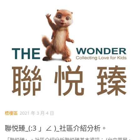
梧棲區
2021 年 3 月 4 日
聯悦臻_(:3 」∠ )_社區介紹分析。
「聯悦臻」。社區介紹分析聯悦臻基本資訊： (台中買屋、