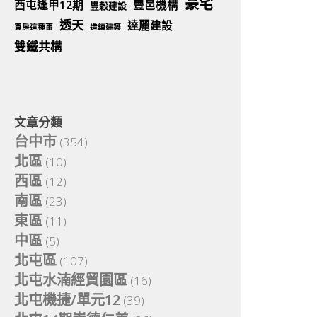
豪宅
西屯逢甲12期
豐邑機構
豐穀建設
透天
達麗建設
買房這種事
造鎮建築
雙鐵共構
文章分類
台中市
(354)
北區
(10)
西區
(12)
南區
(23)
東區
(11)
中區
(5)
北屯區
(107)
北屯水湳經貿園區
(16)
北屯機捷/單元12
(39)