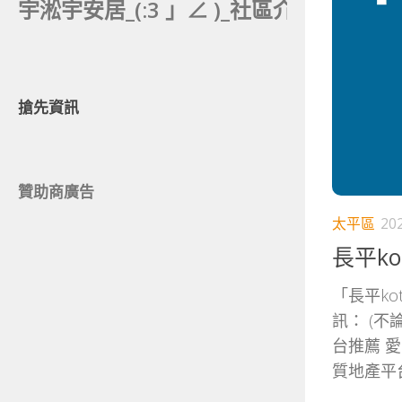
宇淞宇安居_(:3 」∠ )_社區介紹分析。
搶先資訊
贊助商廣告
太平區
20
長平ko
「長平kot
訊： (
台推薦 
質地產平台