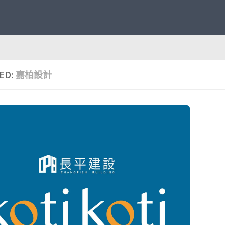
ED:
嘉柏設計