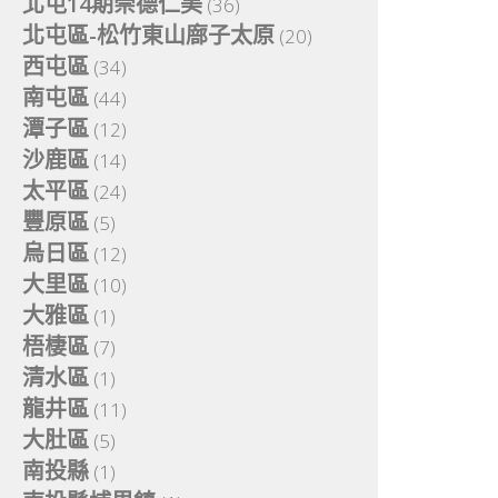
北屯14期崇德仁美
(36)
北屯區-松竹東山廍子太原
(20)
西屯區
(34)
南屯區
(44)
潭子區
(12)
沙鹿區
(14)
太平區
(24)
豐原區
(5)
烏日區
(12)
大里區
(10)
大雅區
(1)
梧棲區
(7)
清水區
(1)
龍井區
(11)
大肚區
(5)
南投縣
(1)