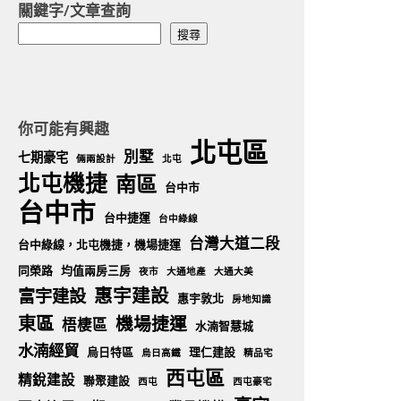
關鍵字/文章查詢
搜
搜尋
尋
你可能有興趣
北屯區
別墅
七期豪宅
倆兩設計
北屯
北屯機捷
南區
台中市
台中市
台中捷運
台中綠線
台灣大道二段
台中綠線，北屯機捷，機場捷運
同榮路
均值兩房三房
夜市
大通地產
大通大美
惠宇建設
富宇建設
惠宇敦北
房地知識
東區
機場捷運
梧棲區
水湳智慧城
水湳經貿
烏日特區
理仁建設
烏日高鐵
精品宅
西屯區
精銳建設
聯聚建設
西屯
西屯豪宅