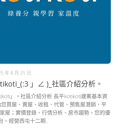
25 年 8 月 25 日
tikoti_(:3 」∠ )_社區介紹分析。
ikoti」。社區介紹分析 長平kotikoti建案基本資
不論您買屋、賣屋、收租、代管、預售屋潛銷，平
愛家屋；實價登錄、行情分析、房市趨勢，您的優
。經營西屯十二期...