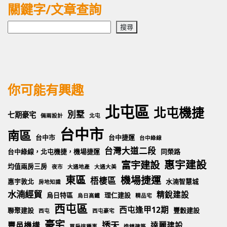
關鍵字/文章查詢
搜
搜尋
尋
你可能有興趣
北屯區
北屯機捷
別墅
七期豪宅
倆兩設計
北屯
台中市
南區
台中市
台中捷運
台中綠線
台灣大道二段
台中綠線，北屯機捷，機場捷運
同榮路
惠宇建設
富宇建設
均值兩房三房
夜市
大通地產
大通大美
東區
機場捷運
梧棲區
惠宇敦北
水湳智慧城
房地知識
水湳經貿
精銳建設
烏日特區
理仁建設
烏日高鐵
精品宅
西屯區
西屯逢甲12期
聯聚建設
豐穀建設
西屯
西屯豪宅
豪宅
透天
豐邑機構
達麗建設
買房這種事
造鎮建築