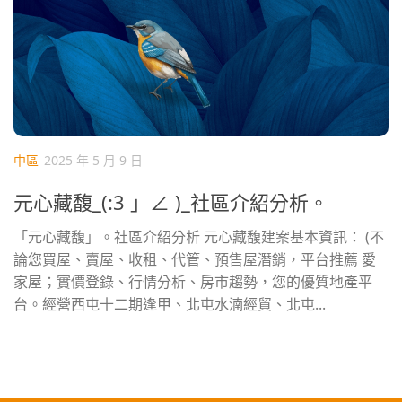
中區
2025 年 5 月 9 日
元心藏馥_(:3 」∠ )_社區介紹分析。
「元心藏馥」。社區介紹分析 元心藏馥建案基本資訊： (不
論您買屋、賣屋、收租、代管、預售屋潛銷，平台推薦 愛
家屋；實價登錄、行情分析、房市趨勢，您的優質地產平
台。經營西屯十二期逢甲、北屯水湳經貿、北屯...