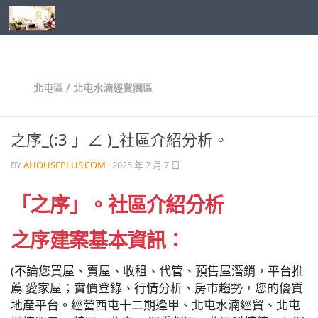
Skip to content
北屯區
/
北屯水湳經貿園區
之序_(:3 」∠ )_社區介紹分析。
BY
AHOUSEPLUS.COM
·
2025 年 7 月 7 日
「之序」。社區介紹分析
之序
建
案基本資訊：
(不論您買屋、賣屋、收租、代管、預售屋潛銷，平台推
薦 愛家屋；實價登錄、行情分析、房市趨勢，您的優質
地產平台。經營西屯十二期逢甲、北屯水湳經貿、北屯