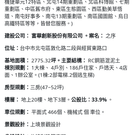
機捷單元12特區、北屯14期重劃區、北區科博館、七期
重劃區、中區舊市府、東區生態園區、西區勤美草悟
道、南屯好事多、南屯13期重劃區、南區國圖館、烏日
高鐵特區等等，皆替您服務。)
建設公司： 富華創新股份有限公司 。案名：
之序
位址：
台中市北屯區敦化路二段與經貿東路口
基地面積：
2775.32
坪。主要結構：
RC鋼筋混泥土
棟別規劃：
1大棟、 4戶別、186戶住家、戶透天、4店
面、1辦公室。(1棟:2部電梯.2個逃生梯)
房型規劃：
三房(47~52坪)
樓層：
地上20樓、地下3層。
公設比：33.9%
。
車位規劃：
平面式 466個、機械式 個 車位。
景觀設計：
上境景觀設計