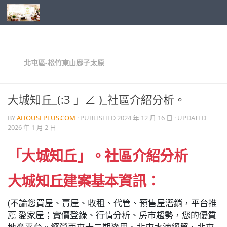
Skip to content
北屯區-松竹東山廍子太原
大城知丘_(:3 」∠ )_社區介紹分析。
BY
AHOUSEPLUS.COM
· PUBLISHED
2024 年 12 月 16 日
· UPDATED
2026 年 1 月 2 日
「大城知丘」。社區介紹分析
大城知丘
建
案基本資訊：
(不論您買屋、賣屋、收租、代管、預售屋潛銷，平台推
薦 愛家屋；實價登錄、行情分析、房市趨勢，您的優質