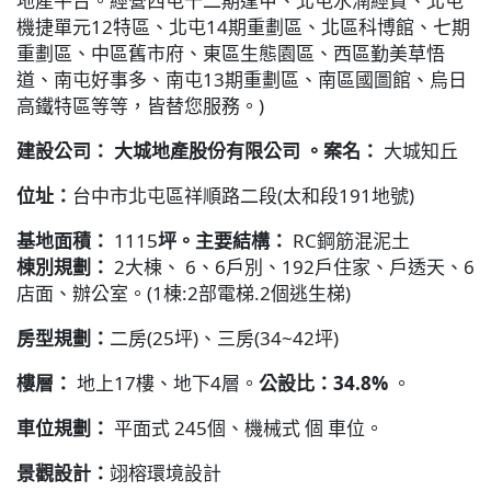
地產平台。經營西屯十二期逢甲、北屯水湳經貿、北屯
機捷單元12特區、北屯14期重劃區、北區科博館、七期
重劃區、中區舊市府、東區生態園區、西區勤美草悟
道、南屯好事多、南屯13期重劃區、南區國圖館、烏日
高鐵特區等等，皆替您服務。)
建設公司： 大城地產股份有限公司 。案名：
大城知丘
位址：
台中市北屯區祥順路二段(太和段191地號)
基地面積：
1115
坪。主要結構：
RC鋼筋混泥土
棟別規劃：
2大棟、 6、6戶別、192戶住家、戶透天、6
店面、辦公室。(1棟:2部電梯.2個逃生梯)
房型規劃：
二房(25坪)、三房(34~42坪)
樓層：
地上17樓、地下4層。
公設比：34.8%
。
車位規劃：
平面式 245個、機械式 個 車位。
景觀設計：
翊榕環境設計