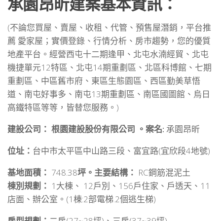
承園昂昕建案基本資訊：
(不論您買屋、賣屋、收租、代管、預售屋潛銷，平台推
薦 愛家屋；實價登錄、行情分析、房市趨勢，您的優質
地產平台。經營西屯十二期逢甲、北屯水湳經貿、北屯
機捷單元12特區、北屯14期重劃區、北區科博館、七期
重劃區、中區舊市府、東區生態園區、西區勤美草悟
道、南屯好事多、南屯13期重劃區、南區國圖館、烏日
高鐵特區等等，皆替您服務。)
建設公司： 根園建設股份有限公司 。案名:
承園昂昕
位址：
台中市太平區中山路三段、富宜路(宜欣段4地號)
基地面積：
748.38
坪。主要結構：
RC鋼筋混泥土
棟別規劃：
1大棟、 12戶別、156戶住家、戶透天、11
店面、辦公室。(1棟:2部電梯.2個逃生梯)
房型規劃：
二房(27~28坪)、三房(37~39坪)