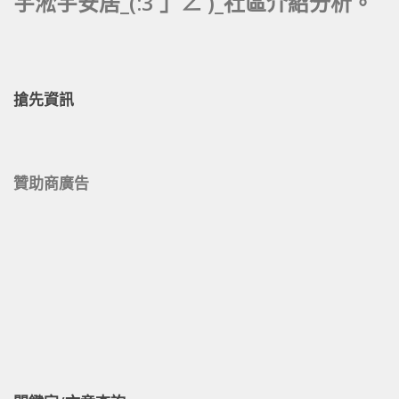
宇淞宇安居_(:3 」∠ )_社區介紹分析。
搶先資訊
贊助商廣告