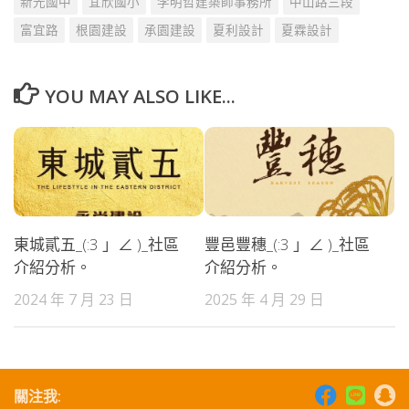
新光國中
宜欣國小
李明哲建築師事務所
中山路三段
富宜路
根園建設
承園建設
夏利設計
夏霖設計
YOU MAY ALSO LIKE...
東城貳五_(:3 」∠ )_社區
豐邑豐穗_(:3 」∠ )_社區
介紹分析。
介紹分析。
2024 年 7 月 23 日
2025 年 4 月 29 日
關注我: