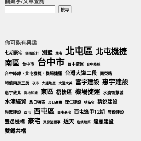
關鍵字/文章查詢
搜
搜尋
尋
你可能有興趣
北屯區
北屯機捷
別墅
七期豪宅
倆兩設計
北屯
台中市
南區
台中市
台中捷運
台中綠線
台灣大道二段
台中綠線，北屯機捷，機場捷運
同榮路
惠宇建設
富宇建設
均值兩房三房
夜市
大通地產
大通大美
東區
機場捷運
梧棲區
惠宇敦北
水湳智慧城
房地知識
水湳經貿
精銳建設
烏日特區
理仁建設
烏日高鐵
精品宅
西屯區
西屯逢甲12期
聯聚建設
豐穀建設
西屯
西屯豪宅
豪宅
透天
豐邑機構
達麗建設
買房這種事
造鎮建築
雙鐵共構