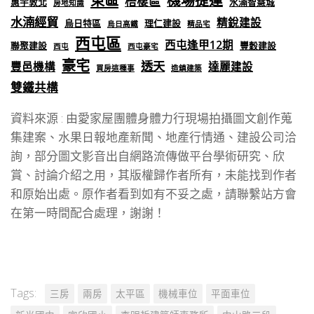
機場捷運
梧棲區
惠宇敦北
水湳智慧城
房地知識
水湳經貿
精銳建設
烏日特區
理仁建設
烏日高鐵
精品宅
西屯區
西屯逢甲12期
聯聚建設
豐穀建設
西屯
西屯豪宅
豪宅
透天
豐邑機構
達麗建設
買房這種事
造鎮建築
雙鐵共構
資料來源 : 由愛家屋團體身體力行現場拍攝圖文創作蒐
集建案、水果日報地產新聞、地產行情通、建設公司洽
詢，部分圖文影音出自網路流傳做平台學術研究、欣
賞、討論介紹之用，其版權歸作者所有，未能找到作者
和原始出處。原作者看到如有不妥之處，請聯繫站方會
在第一時間配合處理，謝謝！
Tags:
三房
兩房
太平區
機械車位
平面車位