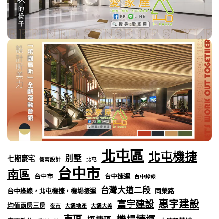
北屯區
北屯機捷
別墅
七期豪宅
倆兩設計
北屯
台中市
南區
台中市
台中捷運
台中綠線
台灣大道二段
台中綠線，北屯機捷，機場捷運
同榮路
惠宇建設
富宇建設
均值兩房三房
夜市
大通地產
大通大美
東區