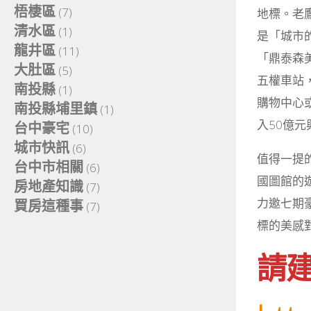
梧棲區
(7)
地標。老
清水區
(1)
是「城市
龍井區
(11)
「鼎泰森
大肚區
(5)
五權車站，
南投縣
(1)
購物中心
南投縣埔里鎮
(1)
入50億
台中豪宅
(10)
城市快訊
(6)
值得一提
台中市相關
(6)
國圖館的
房地產知識
(7)
力邀七期
買房這種事
(7)
標的美感
請