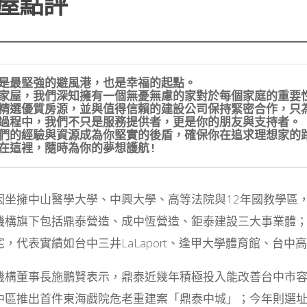
屋點評
是最堅強的避風港，也是幸福的起點。
在愛家屋，我們深知擁有一個無憂無慮的家對於每個家庭的重要性
我們精選優質房源，並與值得信賴的建設公司保持緊密合作，
在這過程中，我們不只是服務提供者，更是你的朋友與支持者。
讓我們的經驗與資源成為你堅實的後盾，確保你在追求理想家
我們在這裡，隨時為你的夢想護航!
因坐擁中山醫學大學、中興大學、高等法院與12年國教學區
機構旗下包括鼎泰營造、成中恆營造、鉅泰建設三大事業體；
宅，代表實績如台中三井LaLaport、逢甲大學體育館、台
機構董事長施鵬賢表示，鼎泰近幾年積極投入能改善台中市容
中區推出首件東海戲院危老重建案「鼎泰中城」；今年則選址