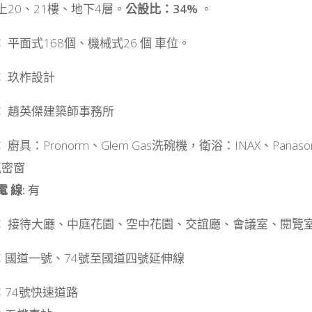
上20、21樓、地下4層。
公設比：34%
。
：
平面式168個、機械式26 個 車位。
：
玖柞設計
：
趙英傑建築師事務所
：
廚具：Pronorm、Glem Gas洗碗機，衛浴：INAX、P
氣密窗
 線:
有
：
接待大廳、中庭花園、空中花園、交誼廳、會議室、閱覽
：
國道一號、74號至國道四號延伸線
：
74號快速道路