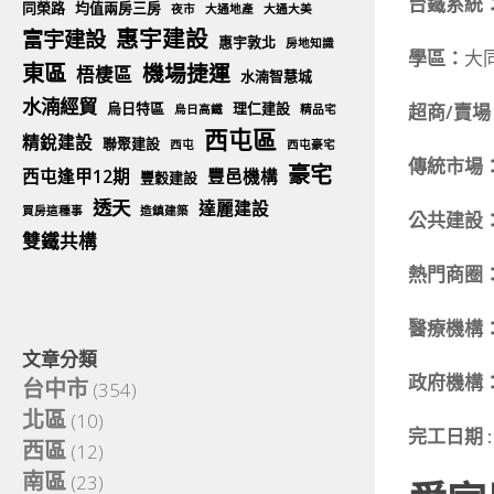
台鐵系統
同榮路
均值兩房三房
夜市
大通地產
大通大美
惠宇建設
富宇建設
惠宇敦北
房地知識
學區：
大
東區
機場捷運
梧棲區
水湳智慧城
水湳經貿
烏日特區
理仁建設
超商/賣場
烏日高鐵
精品宅
西屯區
精銳建設
聯聚建設
西屯
西屯豪宅
傳統市場
豪宅
西屯逢甲12期
豐邑機構
豐穀建設
透天
達麗建設
買房這種事
造鎮建築
公共建設
雙鐵共構
熱門商圈
醫療機構
文章分類
政府機構
台中市
(354)
北區
(10)
完工日期 :
西區
(12)
南區
(23)