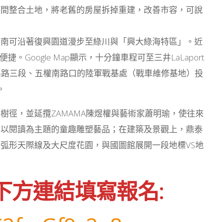
時間整合土地，將老舊的房屋拆掉重建，改善市容，可說
往南可沿著復興園道漫步至綠川與「興大綠海特區」。近
oogle Map顯示，十分鐘車程可至三井LaLaport
復興路三段、五權南路口的陸軍戰基處（戰車維修基地）投
。
樹徑，並延攬ZAMAMA陳煜權與藝術家蕭明瑜，使往來
座以閱讀為主題的童趣雕塑藝品；在建築及景觀上，鼎泰
弧形天際線及大尺度花園，與國圖館展開一段地標VS地
下方連結填寫報名: