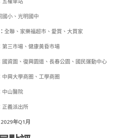
：
五權車站
同國小、光明國中
：
全聯、家樂福超市、愛買、大買家
：
第三市場、健康黃昏市場
：
國資圖、復興園道、長春公園、國民運動中心
：
中興大學商圈、工學商圈
：
中山醫院
：
正義派出所
 2029年Q1月