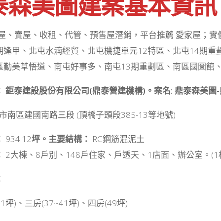
泰森美圖建案基本資訊
買屋、賣屋、收租、代管、預售屋潛銷，平台推薦 愛家屋；
期逢甲、北屯水湳經貿、北屯機捷單元12特區、北屯14期
區勤美草悟道、南屯好事多、南屯13期重劃區、南區國圖館
 鉅泰建設股份有限公司(鼎泰營建機構)。案名: 鼎泰森美圖-
市南區建國南路三段 (頂橋子頭段385-13等地號)
：
934.12
坪。主要結構：
RC鋼筋混泥土
：
2大棟、8戶別、148戶住家、戶透天、1店面、辦公室。(1棟
：
31坪)、三房(37~41坪)、四房(49坪)