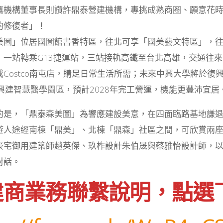
鷹機構董事長則讚許鼎泰營建機構，專挑成熟商圈、願意花
的修復者」！
美圖」位居國圖館書香特區，往北可享「國美藝文特區」，
一站轉乘G13捷運站，三站接軌高鐵至台北高雄，交通往來便捷。G
或Costco南屯店，購足日常生活所需；未來中興大學將於
元興建智慧醫學園區，預計2028年完工營運，機能更豐沛宜居
的是，「鼎泰森美圖」為響應建設美意，在四面臨路基地謙退
遊人途經南棟「鼎美」、北棟「鼎森」社區之間，可欣賞兩
豪宅御用建築師趙英傑、玖柞設計朱伯晟與蔡雅怡設計師，以
對話。
建商業務聯繫說明，點選