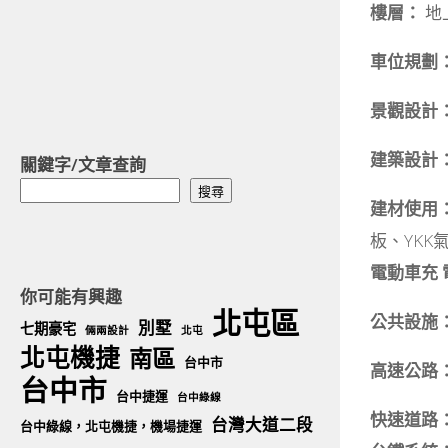
樓層：
地
車位規劃
景觀設計
建築設計
關鍵字/文章查詢
搜
搜尋
建材使用
尋
板、YKK
電動車充 電
你可能有興趣
北屯區
公共設施
別墅
七期豪宅
倆兩設計
北屯
北屯機捷
南區
台中市
高速公路
台中市
台中捷運
台中綠線
快速道路
台灣大道二段
台中綠線，北屯機捷，機場捷運