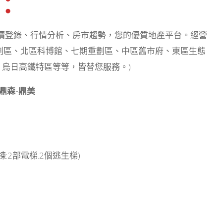
：
實價登錄、行情分析、房市趨勢，您的優質地產平台。經營
重劃區、北區科博館、七期重劃區、中區舊市府、東區生態
、烏日高鐵特區等等，皆替您服務。)
鼎森-鼎美
:2部電梯.2個逃生梯)