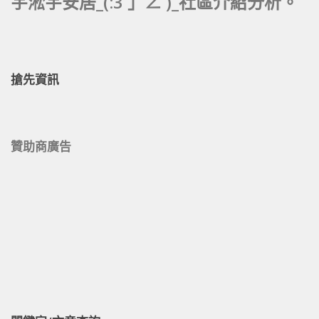
宇淞宇安居_(:3 」∠ )_社區介紹分析。
搶先資訊
贊助商廣告