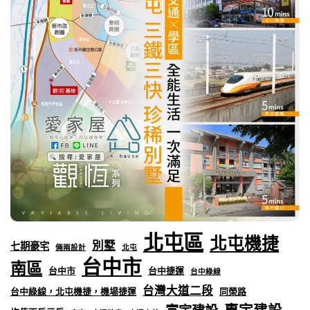
北屯區
北屯機捷
別墅
七期豪宅
倆兩設計
北屯
台中市
南區
台中市
台中捷運
台中綠線
台灣大道二段
台中綠線，北屯機捷，機場捷運
同榮路
惠宇建設