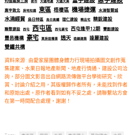
富宇建設
均值兩房三房
夜市
大通地產
大通大美
東區
機場捷運
梧棲區
惠宇敦北
水湳智慧城
房地知識
水湳經貿
精銳建設
烏日特區
理仁建設
烏日高鐵
精品宅
西屯區
西屯逢甲12期
聯聚建設
豐穀建設
西屯
西屯豪宅
豪宅
透天
豐邑機構
達麗建設
買房這種事
造鎮建築
雙鐵共構
資料來源 : 由愛家屋團體身體力行現場拍攝圖文創作蒐
集建案、水果日報地產新聞、地產行情通、建設公司洽
詢，部分圖文影音出自網路流傳做平台學術研究、欣
賞、討論介紹之用，其版權歸作者所有，未能找到作者
和原始出處。原作者看到如有不妥之處，請聯繫站方會
在第一時間配合處理，謝謝！