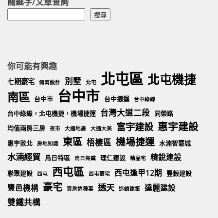
關鍵字/文章查詢
搜
搜尋
尋
你可能有興趣
北屯區
北屯機捷
別墅
七期豪宅
倆兩設計
北屯
台中市
南區
台中市
台中捷運
台中綠線
台灣大道二段
台中綠線，北屯機捷，機場捷運
同榮路
惠宇建設
富宇建設
均值兩房三房
夜市
大通地產
大通大美
東區
機場捷運
梧棲區
惠宇敦北
水湳智慧城
房地知識
水湳經貿
精銳建設
烏日特區
理仁建設
烏日高鐵
精品宅
西屯區
西屯逢甲12期
聯聚建設
豐穀建設
西屯
西屯豪宅
豪宅
透天
豐邑機構
達麗建設
買房這種事
造鎮建築
雙鐵共構