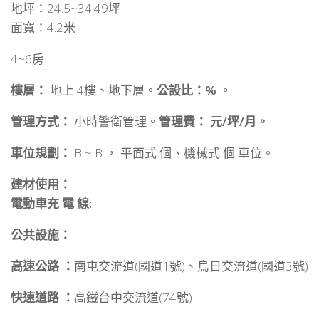
地坪：24.5~34.49坪
面寬：4.2米
4~6房
樓層：
地上 4樓、地下層。
公設比：%
。
管理方式：
小時警衛管理。
管理費： 元/坪/月。
車位規劃：
B ~ B ， 平面式 個、機械式 個 車位。
建材使用：
電動車充 電 線:
公共設施：
高速公路 ：
南屯交流道(國道1號)、烏日交流道(國道3號)
快速道路 ：
高鐵台中交流道(74號)