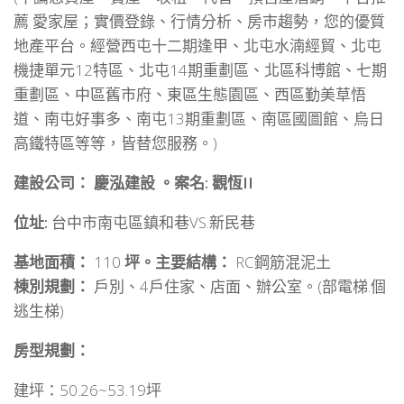
薦 愛家屋；實價登錄、行情分析、房市趨勢，您的優質
地產平台。經營西屯十二期逢甲、北屯水湳經貿、北屯
機捷單元12特區、北屯14期重劃區、北區科博館、七期
重劃區、中區舊市府、東區生態園區、西區勤美草悟
道、南屯好事多、南屯13期重劃區、南區國圖館、烏日
高鐵特區等等，皆替您服務。)
建設公司： 慶泓建設 。案名: 觀恆II
位址:
台中市南屯區鎮和巷VS.新民巷
基地面積：
110
坪。主要結構：
RC鋼筋混泥土
棟別規劃：
戶別、4戶住家、店面、辦公室。(部電梯.個
逃生梯)
房型規劃：
建坪：50.26~53.19坪