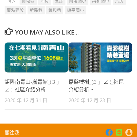
Tags:
南屯區
四房
五房
南屯國小
萬和國中
六房
慶泓建設
新民巷
鎮和巷
鎮平國小
YOU MAY ALSO LIKE...
鉅陞南青山-嵐青館_(:3 」
嘉磐樸樹_(:3 」∠ )_社區
∠ )_社區介紹分析。
介紹分析。
2020 年 12 月 31 日
2020 年 12 月 23 日
關注我: