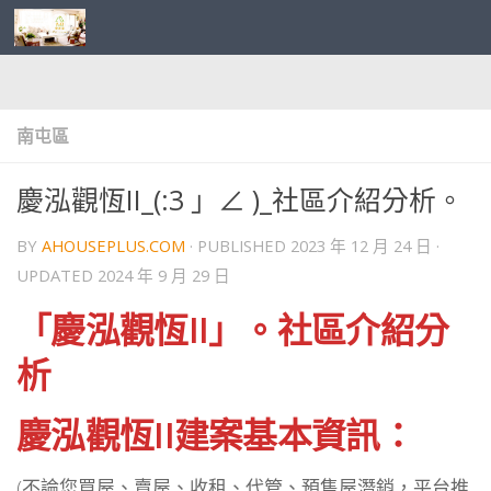
Skip to content
南屯區
慶泓觀恆II_(:3 」∠ )_社區介紹分析。
BY
AHOUSEPLUS.COM
· PUBLISHED
2023 年 12 月 24 日
·
UPDATED
2024 年 9 月 29 日
「慶泓觀恆II」。社區介紹分
析
慶泓觀恆II建案基本資訊：
(不論您買屋、賣屋、收租、代管、預售屋潛銷，平台推