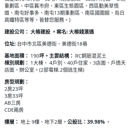
重劃區、中區舊市府、東區生態園區、西區勤美草悟
道、南屯好事多、南屯13期重劃區、南區國圖館、烏日
高鐵特區等等，皆替您服務。)
建設公司： 大樁建設 。案名: 大樁錢滙通
位址:
台中市北區美德街、美德街18巷
基地面積：
190
坪。主要結構：
RC鋼筋混泥土
棟別規劃：
1大棟、 4戶別、40戶住家、3店面、戶透天
店面、辦公室。(2部電梯.2個逃生梯)
房型規劃：
2房23坪
3房33坪
AB三房
CDE兩房
樓層：
地上 9樓、地下2層。
公設比：39.98%
。