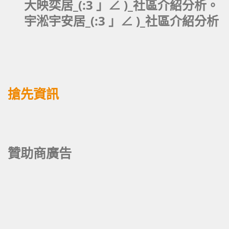
大映奕居_(:3 」∠ )_社區介紹分析。
宇淞宇安居_(:3 」∠ )_社區介紹分析
搶先資訊
贊助商廣告