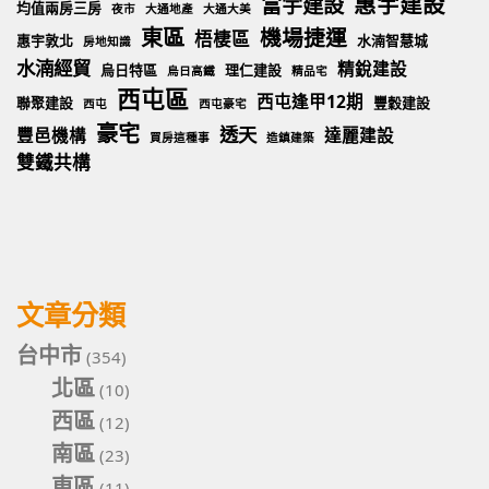
惠宇建設
富宇建設
均值兩房三房
夜市
大通地產
大通大美
東區
機場捷運
梧棲區
惠宇敦北
水湳智慧城
房地知識
水湳經貿
精銳建設
烏日特區
理仁建設
烏日高鐵
精品宅
西屯區
西屯逢甲12期
聯聚建設
豐穀建設
西屯
西屯豪宅
豪宅
透天
豐邑機構
達麗建設
買房這種事
造鎮建築
雙鐵共構
文章分類
台中市
(354)
北區
(10)
西區
(12)
南區
(23)
東區
(11)