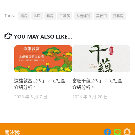
Tags:
兩房
北區
套房
三套房
大樁建設
美德街
雙套房
YOU MAY ALSO LIKE...
遠雄敦富 _(:3 」∠ )_社區
富旺千蘊_(:3 」∠ )_社區
介紹分析。
介紹分析。
2025 年 3 月 7 日
2024 年 9 月 20 日
關注我: