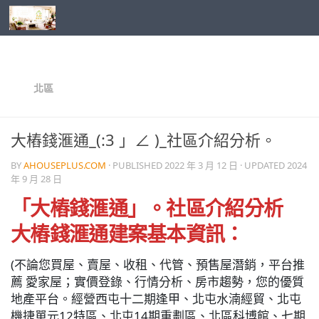
Skip to content
北區
大樁錢滙通_(:3 」∠ )_社區介紹分析。
BY
AHOUSEPLUS.COM
· PUBLISHED
2022 年 3 月 12 日
· UPDATED
2024
年 9 月 28 日
「大樁錢滙通」。社區介紹分析
大樁錢滙通建案基本資訊：
(不論您買屋、賣屋、收租、代管、預售屋潛銷，平台推
薦 愛家屋；實價登錄、行情分析、房市趨勢，您的優質
地產平台。經營西屯十二期逢甲、北屯水湳經貿、北屯
機捷單元12特區、北屯14期重劃區、北區科博館、七期