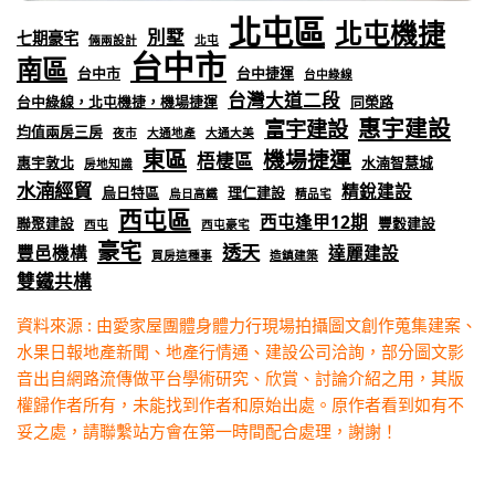
北屯區
北屯機捷
別墅
七期豪宅
倆兩設計
北屯
台中市
南區
台中市
台中捷運
台中綠線
台灣大道二段
台中綠線，北屯機捷，機場捷運
同榮路
惠宇建設
富宇建設
均值兩房三房
夜市
大通地產
大通大美
東區
機場捷運
梧棲區
惠宇敦北
水湳智慧城
房地知識
水湳經貿
精銳建設
烏日特區
理仁建設
烏日高鐵
精品宅
西屯區
西屯逢甲12期
聯聚建設
豐穀建設
西屯
西屯豪宅
豪宅
透天
豐邑機構
達麗建設
買房這種事
造鎮建築
雙鐵共構
資料來源 : 由愛家屋團體身體力行現場拍攝圖文創作蒐集建案、
水果日報地產新聞、地產行情通、建設公司洽詢，部分圖文影
音出自網路流傳做平台學術研究、欣賞、討論介紹之用，其版
權歸作者所有，未能找到作者和原始出處。原作者看到如有不
妥之處，請聯繫站方會在第一時間配合處理，謝謝！