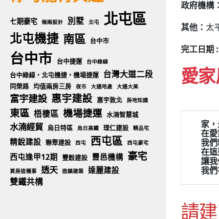
政府機構
北屯區
別墅
七期豪宅
倆兩設計
北屯
其他：
太
北屯機捷
南區
台中市
完工日期 :
台中市
台中捷運
台中綠線
愛家
台灣大道二段
台中綠線，北屯機捷，機場捷運
同榮路
均值兩房三房
夜市
大通地產
大通大美
惠宇建設
富宇建設
惠宇敦北
房地知識
東區
機場捷運
梧棲區
水湳智慧城
家，
水湳經貿
烏日特區
理仁建設
烏日高鐵
精品宅
  
西屯區
精銳建設
  
聯聚建設
西屯
西屯豪宅
  
豪宅
西屯逢甲12期
豐邑機構
豐穀建設
  
透天
達麗建設
  
買房這種事
造鎮建築
雙鐵共構
請建