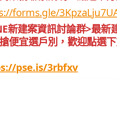
s://forms.gle/3KpzaLju7
INE新建案資訊討論群>最
搶便宜選戶別，歡迎點選下
s://pse.is/3rbfxv