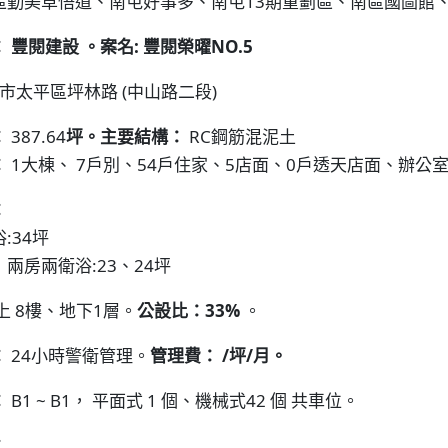
區勤美草悟道、南屯好事多、南屯13期重劃區、南區國圖館
。
 豐閱建設 。案名: 豐閱榮曜NO.5
。
市太平區坪林路 (中山路二段)
：
387.64
坪。主要結構：
RC鋼筋混泥土
。
：
1大棟、 7戶別、54戶住家、5店面、0戶透天店面、辦公室。
：
:34坪
兩房兩衛浴:23、24坪
上 8樓、地下1層。
公設比：33%
。
：
24小時警衛管理。
管理費： /坪/月。
：
B1 ~ B1， 平面式 1 個、機械式42 個 共車位。
：