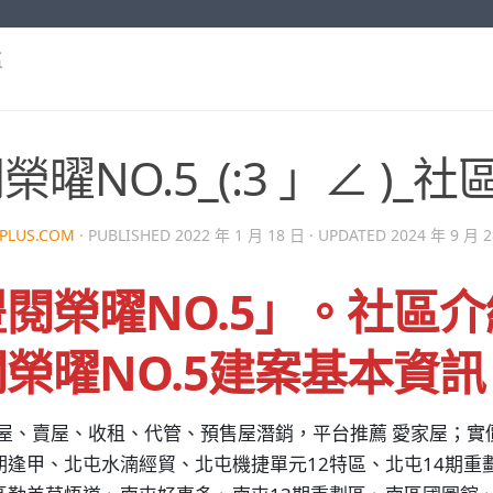
區
榮曜NO.5_(:3 」∠ )
PLUS.COM
· PUBLISHED
2022 年 1 月 18 日
· UPDATED
2024 年 9 月 
閱榮曜NO.5」。社區
榮曜NO.5建案基本資訊
買屋、賣屋、收租、代管、預售屋潛銷，平台推薦 愛家屋；
。
期逢甲、北屯水湳經貿、北屯機捷單元12特區、北屯14期