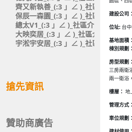
園區、西
齊又新執善_(:3 」∠ )_社區介紹分析
建設公司：
保辰一森園_(:3 」∠ )_社區介紹分析
總太V1_(:3 」∠ )_社區介紹分析。
位址:
台中
大映奕居_(:3 」∠ )_社區介紹分析。
基地面積
宇淞宇安居_(:3 」∠ )_社區介紹分析
棟別規劃
房型規劃
三房兩衛浴
兩一衛浴，
搶先資訊
樓層：
地
管理方式
車位規劃
贊助商廣告
建材使用