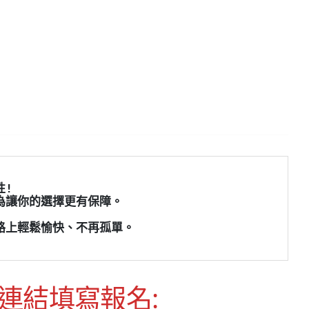
! 
只為讓你的選擇更有保障。
的路上輕鬆愉快、不再孤單。
連結填寫報名: