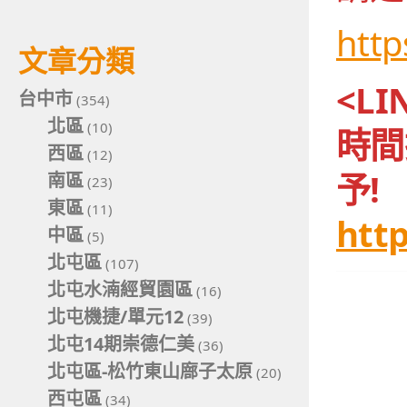
http
文章分類
<L
台中市
(354)
北區
(10)
時間
西區
(12)
予!
南區
(23)
東區
(11)
http
中區
(5)
北屯區
(107)
北屯水湳經貿園區
(16)
北屯機捷/單元12
(39)
北屯14期崇德仁美
(36)
北屯區-松竹東山廍子太原
(20)
西屯區
(34)