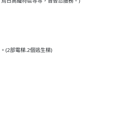
、烏日高鐵特區等等，皆替您服務。)
(2部電梯.2個逃生梯)