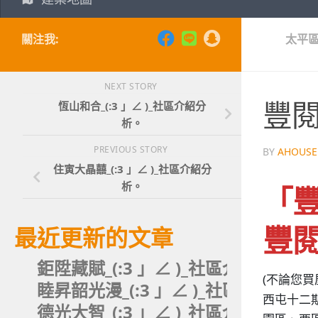
關注我:
太平
NEXT STORY
豐閱
恆山和合_(:3 」∠ )_社區介紹分
析。
PREVIOUS STORY
BY
AHOUSE
住寅大晶囍_(:3 」∠ )_社區介紹分
析。
「豐
豐閱
最近更新的文章
鉅陞藏賦_(:3 」∠ )_社區介紹分析。
(不論您
睦昇韶光漫_(:3 」∠ )_社區介紹分析
西屯十二
德光大智_(:3 」∠ )_社區介紹分析。